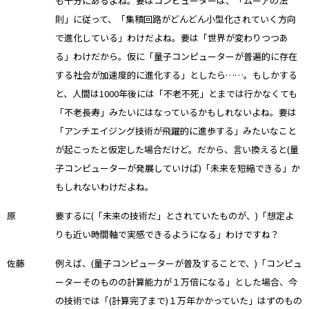
も十分にあるよね。要はコンピューターは、「ムーアの法
則」に従って、「集積回路がどんどん小型化されていく方向
で進化している」わけだよね。要は「世界が変わりつつあ
る」わけだから。仮に「量子コンピューターが普遍的に存在
する社会が加速度的に進化する」としたら……。もしかする
と、人間は1000年後には「不老不死」とまでは行かなくても
「不老長寿」みたいにはなっているかもしれないよね。要は
「アンチエイジング技術が飛躍的に進歩する」みたいなこと
が起こったと仮定した場合だけど。だから、言い換えると(量
子コンピューターが発展していけば)「未来を短縮できる」か
もしれないわけだよね。
原
要するに(「未来の技術だ」とされていたものが、)「想定よ
りも近い時間軸で実感できるようになる」わけですね？
佐藤
例えば、(量子コンピューターが普及することで、)「コンピュ
ーターそのものの計算能力が１万倍になる」とした場合、今
の技術では「(計算完了まで)１万年かかっていた」はずのもの