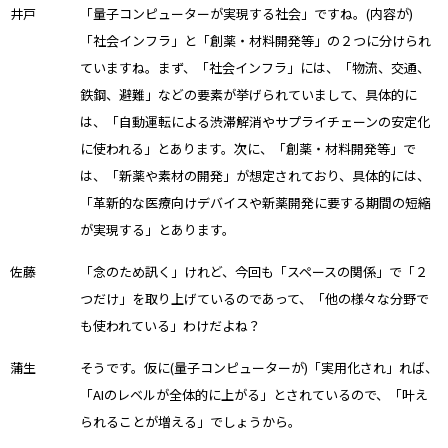
井戸
「量子コンピューターが実現する社会」ですね。(内容が)
「社会インフラ」と「創薬・材料開発等」の２つに分けられ
ていますね。まず、「社会インフラ」には、「物流、交通、
鉄鋼、避難」などの要素が挙げられていまして、具体的に
は、「自動運転による渋滞解消やサプライチェーンの安定化
に使われる」とあります。次に、「創薬・材料開発等」で
は、「新薬や素材の開発」が想定されており、具体的には、
「革新的な医療向けデバイスや新薬開発に要する期間の短縮
が実現する」とあります。
佐藤
「念のため訊く」けれど、今回も「スペースの関係」で「２
つだけ」を取り上げているのであって、「他の様々な分野で
も使われている」わけだよね？
蒲生
そうです。仮に(量子コンピューターが)「実用化され」れば、
「AIのレベルが全体的に上がる」とされているので、「叶え
られることが増える」でしょうから。