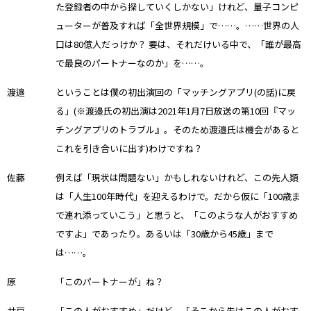
た登録者の中から探していくしかない」けれど、量子コンピ
ューターが普及すれば「全世界規模」で……。……世界の人
口は80億人だっけか？ 要は、それだけいる中で、「誰が最高
で最良のパートナーなのか」を……。
渡邉
ということは僕の初出演回の「マッチングアプリ(の話)に戻
る」(※渡邉氏の初出演は2021年1月7日放送の第10回『マッ
チングアプリのトラブル』。そのため渡邉氏は機会があると
これを引き合いに出す)わけですね？
佐藤
例えば「現状は問題ない」かもしれないけれど、この先人類
は「人生100年時代」を迎えるわけで。だから仮に「100歳ま
で連れ添っていこう」と思うと、「このような人がおすすめ
ですよ」であったり。あるいは「30歳から45歳」まで
は……。
原
「このパートナーが」ね？
井戸
「この人がおすすめ」だけど、「そこから先はこの人がおす