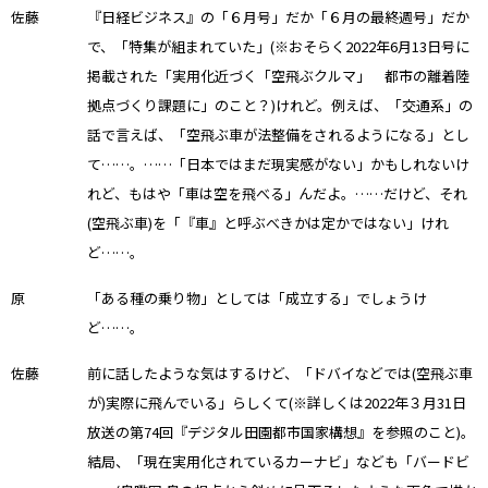
佐藤
『日経ビジネス』の「６月号」だか「６月の最終週号」だか
で、「特集が組まれていた」(※おそらく2022年6月13日号に
掲載された「実用化近づく「空飛ぶクルマ」 都市の離着陸
拠点づくり課題に」のこと？)けれど。例えば、「交通系」の
話で言えば、「空飛ぶ車が法整備をされるようになる」とし
て……。……「日本ではまだ現実感がない」かもしれないけ
れど、もはや「車は空を飛べる」んだよ。……だけど、それ
(空飛ぶ車)を「『車』と呼ぶべきかは定かではない」けれ
ど……。
原
「ある種の乗り物」としては「成立する」でしょうけ
ど……。
佐藤
前に話したような気はするけど、「ドバイなどでは(空飛ぶ車
が)実際に飛んでいる」らしくて(※詳しくは2022年３月31日
放送の第74回『デジタル田園都市国家構想』を参照のこと)。
結局、「現在実用化されているカーナビ」なども「バードビ