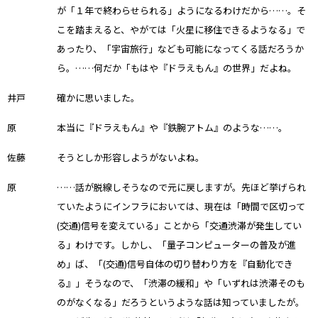
が「１年で終わらせられる」ようになるわけだから……。そ
こを踏まえると、やがては「火星に移住できるようなる」で
あったり、「宇宙旅行」なども可能になってくる話だろうか
ら。……何だか「もはや『ドラえもん』の世界」だよね。
井戸
確かに思いました。
原
本当に『ドラえもん』や『鉄腕アトム』のような……。
佐藤
そうとしか形容しようがないよね。
原
……話が脱線しそうなので元に戻しますが。先ほど挙げられ
ていたようにインフラにおいては、現在は「時間で区切って
(交通)信号を変えている」ことから「交通渋滞が発生してい
る」わけです。しかし、「量子コンピューターの普及が進
め」ば、「(交通)信号自体の切り替わり方を『自動化でき
る』」そうなので、「渋滞の緩和」や「いずれは渋滞そのも
のがなくなる」だろうというような話は知っていましたが。