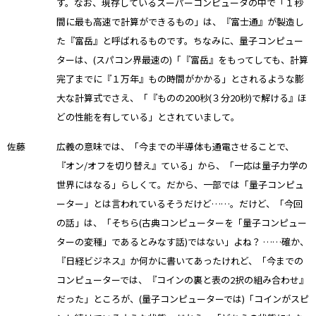
す。なお、現存しているスーパーコンピュータの中で「１秒
間に最も高速で計算ができるもの」は、『富士通』が製造し
た『富岳』と呼ばれるものです。ちなみに、量子コンピュー
ターは、(スパコン界最速の)「『富岳』をもってしても、計算
完了までに『１万年』もの時間がかかる」とされるような膨
大な計算式でさえ、「『ものの200秒(３分20秒)で解ける』ほ
どの性能を有している」とされていまして。
佐藤
広義の意味では、「今までの半導体も通電させることで、
『オン/オフを切り替え』ている」から、「一応は量子力学の
世界にはなる」らしくて。だから、一部では「量子コンピュ
ーター」とは言われているそうだけど……。だけど、「今回
の話」は、「そちら(古典コンピューターを「量子コンピュー
ターの変種」であるとみなす話)ではない」よね？ ……確か、
『日経ビジネス』か何かに書いてあったけれど、「今までの
コンピューターでは、『コインの裏と表の2択の組み合わせ』
だった」ところが、(量子コンピューターでは)「コインがスピ