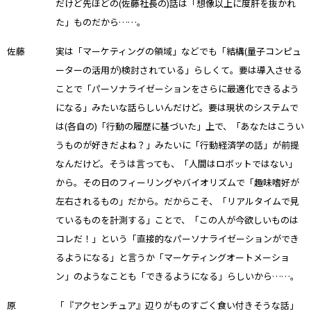
だけど先ほどの(佐藤社長の)話は「想像以上に度肝を抜かれ
た」ものだから……。
佐藤
実は「マーケティングの領域」などでも「結構(量子コンピュ
ーターの活用が)検討されている」らしくて。要は導入させる
ことで「パーソナライゼーションをさらに最適化できるよう
になる」みたいな話らしいんだけど。要は現状のシステムで
は(各自の)「行動の履歴に基づいた」上で、「あなたはこうい
うものが好きだよね？」みたいに「行動経済学の話」が前提
なんだけど。そうは言っても、「人間はロボットではない」
から。その日のフィーリングやバイオリズムで「趣味嗜好が
左右されるもの」だから。だからこそ、「リアルタイムで見
ているものを計測する」ことで、「この人が今欲しいものは
コレだ！」という「直接的なパーソナライゼーションができ
るようになる」と言うか「マーケティングオートメーショ
ン」のようなことも「できるようになる」らしいから……。
原
「『アクセンチュア』辺りがものすごく食い付きそうな話」