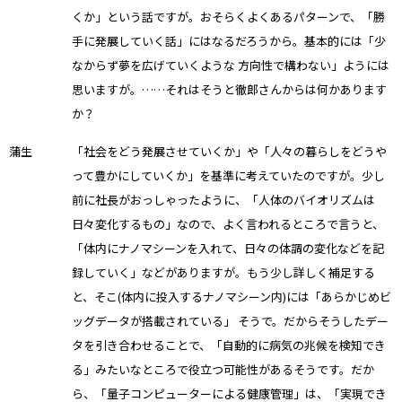
くか」という話ですが。おそらくよくあるパターンで、「勝
手に発展していく話」にはなるだろうから。基本的には「少
なからず夢を広げていくような 方向性で構わない」ようには
思いますが。……それはそうと徹郎さんからは何かあります
か？
蒲生
「社会をどう発展させていくか」や「人々の暮らしをどうや
って豊かにしていくか」を基準に考えていたのですが。少し
前に社長がおっしゃったように、「人体のバイオリズムは
日々変化するもの」なので、よく言われるところで言うと、
「体内にナノマシーンを入れて、日々の体調の変化などを記
録していく」などがありますが。もう少し詳しく補足する
と、そこ(体内に投入するナノマシーン内)には「あらかじめビ
ッグデータが搭載されている」 そうで。だからそうしたデー
タを引き合わせることで、「自動的に病気の兆候を検知でき
る」みたいなところで役立つ可能性があるそうです。だか
ら、「量子コンピューターによる健康管理」は、「実現でき