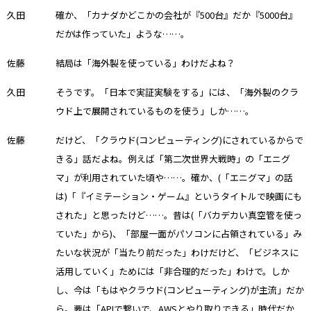
久田
確か、「カナダかどこかの会社が『500台』だか『5000台』
だかは作っていた」ような……。
佐藤
結局は「海外製を使っている」わけだよね？
久田
そうです。「日本で実証実験をする」には、「海外製のクラ
ウド上で展開されているものを使う」しか……。
佐藤
だけど、「クラウド(コンピューティング)にされているからで
きる」話だよね。例えば「第二次世界大戦時」の「エニグ
マ」が利用されていた頃や……。確か、(「エニグマ」の話
は)「『イミテーション・ゲーム』というタイトルで映画にも
された」と思ったけど……。昔は(「バカデカい真空管を使っ
ていた」から)、「部屋一面がパソコンに占領されている」み
たいな状況が「当たり前だった」わけだけど、「ビジネスに
活用していく」ためには「非合理的だった」わけで。しか
し、今は「もはやクラウド(コンピューティング)が主流」だか
ら。要は「APIで繋いで、AWSとやり取りできる」時代だか