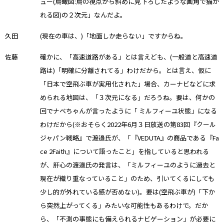
ュー(鳥瞰図:鳥の視点から斜めに見下ろしたような画角で描か
れる図)の２次元」なんだよ。
久田
(現在の車は、)「地面しか走らない」ですからね。
佐藤
確かに、「高速道路がある」とは言えども、(一般道と高速道
路は)「明確に分離されてる」わけだから。とは言え、仮に
「日本で空飛ぶ車が実用化された」場合、カーナビなどに求
められる地図は、「３次元になる」だろうね。要は、何かの
回でナベちゃんが言ったように「 ミルフィーユ状態」になる
わけだから(※おそらく2022年6月３日放送の第83回『クール
ジャパン戦略』で渡邉氏が、「『VEDUTA』の商品である『Fa
ce 2Faith』について語ったこと」を指していると思われる
が、肝心の渡邉氏の発言は、「ミルフィーユのように過去と
現在が織り重なっていること」のため、引いてくるにしても
少し的が外れている感が否めない)。要は(空飛ぶ車が)「下か
ら突然上がってくる」みたいな可能性もあるわけで。だか
ら、「不測の事態にも備えられるナビゲーション」が必要に