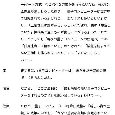
子)ゲート方式」など様々な方式があるみたいだね。確かに、
原先生がおっしゃった通り、「量子コンピューターは世界中
で研究されている」けれど、「まだミスも多いらしい」か
ら、「正確性には難がある」らしいんだよね。要は「想定し
ていた計算結果と違うものが出ることがある」みたいだか
ら、どうしても「現状の量子コンピュータの仕組み」では、
「計算速度には優れている」のだけれど、「検証を踏まえた
高い正確性を得られるレベル」では「まだない」らし
い……。
原
要するに、(量子コンピューターは)「まだまだ未完成の領
域」にあるわけだね。
佐藤
だから、「どこが最初に、『最も精度の高い量子コンピュー
ターを作れるのか？』を競い合っている」わけで……。
佐藤
だけど、(量子コンピューターは) 岸田政権の「新しい資本主
義」の政策の中でも、「かなり重要な部類に指定されてい