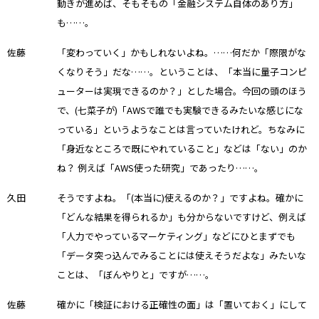
動きが進めば、そもそもの「金融システム自体のあり方」
も……。
佐藤
「変わっていく」かもしれないよね。……何だか「際限がな
くなりそう」だな……。ということは、「本当に量子コンピ
ューターは実現できるのか？」とした場合。今回の頭のほう
で、(七菜子が)「AWSで誰でも実験できるみたいな感じにな
っている」というようなことは言っていたけれど。ちなみに
「身近なところで既にやれていること」などは「ない」のか
ね？ 例えば「AWS使った研究」であったり……。
久田
そうですよね。「(本当に)使えるのか？」ですよね。確かに
「どんな結果を得られるか」も分からないですけど、例えば
「人力でやっているマーケティング」などにひとまずでも
「データ突っ込んでみることには使えそうだよな」みたいな
ことは、「ぼんやりと」ですが……。
佐藤
確かに「検証における正確性の面」は「置いておく」にして