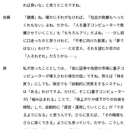
れば良いな」と思うところですね。
佐藤
「健康」ね。確かにそれがなければ、「社会の発展もへった
くれもない」よね。だから、「人を量子コンピューターで発
展させていくこと」も「もちろんアリ」だよね。……少し前
に口走ったかと思うけれど、「不老に向けた創薬」も「夢で
はない」わけで……。……とは言え、それを望むか否かは
「人それぞれ」だろうから……。
原
私が思ったこととしては、「仮に証券や為替の市場に量子コ
ンピューターが導入された場合の話」ですね。例えば「株を
買う」にしても、現在でも「自動的に売買をするシステム」
は「ある」わけですよ。だけど、そこに(量子コンピューター
が)「組み込まれる」ことで、「値上がりや値下がりの兆候を
検知」して、自動的に「運営・運用していくこと」が「でき
るようになる」と思うんです。さらに言えば、「その精度も
さらに高くできる」ようにも思っていて。だから、こうした