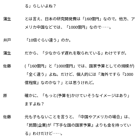
る」らしいよね？
蒲生
とは言え、日本の研究開発費は「160億円」なので。他方、ア
メリカ中国などでは、「1000億円」なので……。
井戸
「10倍ぐらい違う」のか。
蒲生
だから、「少なからず遅れを取られている」わけですが。
佐藤
(「160億円」と「1000億円」では、国家予算としての規模が)
「全く違う」よね。だけど、個人的には「海外ですら『1000
億程度』なのかな？」とは思うけれど。
原
確かに、「もっと(予算を)かけていそうなイメージはあり」
ますよね？
佐藤
元も子もないことを言うと、「中国やアメリカの場合」は、
「民間(企業)が『下手な国の国家予算』よりも金を持ってい
る」わけだけど……。