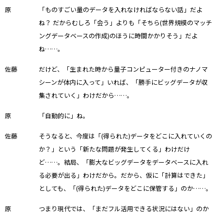
原
「ものすごい量のデータを入れなければならない話」だよ
ね？ だからむしろ「会う」よりも「そちら(世界規模のマッチ
ングデータベースの作成)のほうに時間かかりそう」だよ
ね……。
佐藤
だけど、「生まれた時から量子コンピューター付きのナノマ
シーンが体内に入って」いれば、「勝手にビッグデータが収
集されていく」わけだから……。
原
「自動的に」ね。
佐藤
そうなると、今度は「(得られた)データをどこに入れていくの
か？」という「新たな問題が発生してくる」わけだけ
ど……。結局、「膨大なビッグデータをデータベースに入れ
る必要が出る」わけだから。だから、仮に「計算はできた」
としても、「(得られた)データをどこに保管する」のか……。
原
つまり現代では、「まだフル活用できる状況にはない」のか