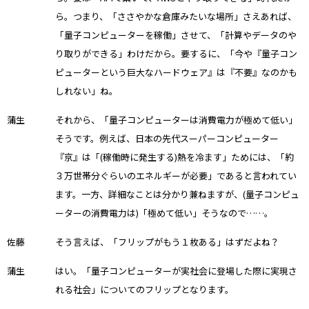
ら。つまり、「ささやかな倉庫みたいな場所」さえあれば、
「量子コンピューターを稼働」させて、「計算やデータのや
り取りができる」わけだから。要するに、「今や『量子コン
ピューターという巨大なハードウェア』は『不要』なのかも
しれない」ね。
蒲生
それから、「量子コンピューターは消費電力が極めて低い」
そうです。例えば、日本の先代スーパーコンピューター
『京』は「(稼働時に発生する)熱を冷ます」ためには、「約
３万世帯分ぐらいのエネルギーが必要」であると言われてい
ます。一方、詳細なことは分かり兼ねますが、(量子コンピュ
ーターの消費電力は)「極めて低い」そうなので……。
佐藤
そう言えば、「フリップがもう１枚ある」はずだよね？
蒲生
はい。「量子コンピューターが実社会に登場した際に実現さ
れる社会」についてのフリップとなります。