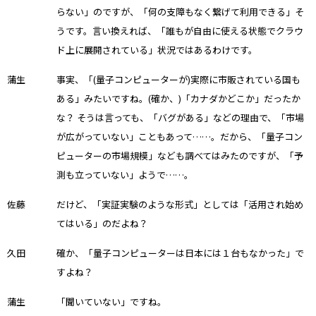
らない」のですが、「何の支障もなく繋げて利用できる」そ
うです。言い換えれば、「誰もが自由に使える状態でクラウ
ド上に展開されている」状況ではあるわけです。
蒲生
事実、「(量子コンピューターが)実際に市販されている国も
ある」みたいですね。(確か、)「カナダかどこか」だったか
な？ そうは言っても、「バグがある」などの理由で、「市場
が広がっていない」こともあって……。だから、「量子コン
ピューターの市場規模」なども調べてはみたのですが、「予
測も立っていない」ようで……。
佐藤
だけど、「実証実験のような形式」としては「活用され始め
てはいる」のだよね？
久田
確か、「量子コンピューターは日本には１台もなかった」で
すよね？
蒲生
「聞いていない」ですね。