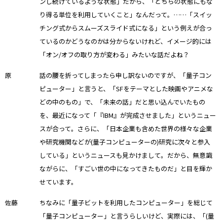
ンし続けているような状態」だから、「どちらの状態にもな
り得る単位を利用していくこと」なんだって。……「スイッ
チング式からスムーズスライド式になる」という例えが合っ
ているのかどうなのかは分からないけれど、イメージ的には
「オン/オフの取り方が変わる」みたいな話だよね？
原
話の腰を折ってしまったら申し訳ないのですが、「量子コン
ピューター」と言うと、「SFをテーマとした映画やアニメな
どの中のもの」で、「未来の話」だと思い込んでいたもの
を、最近になって「『IBM』が完成させました」というニュー
スが合って。さらに、「日本企業も含めた世界の様々な企業
や研究機関などが(量子コンピューターの)研究に次々と参入
している」というニュースも見かけまして。だから、無意識
ながらに、「すごい世の中になってきたものだ」と目を輝か
せています。
佐藤
ちなみに「量子ビットを利用したコンピューター」を総じて
「量子コンピューター」と言うらしいけど、実際には、「(量