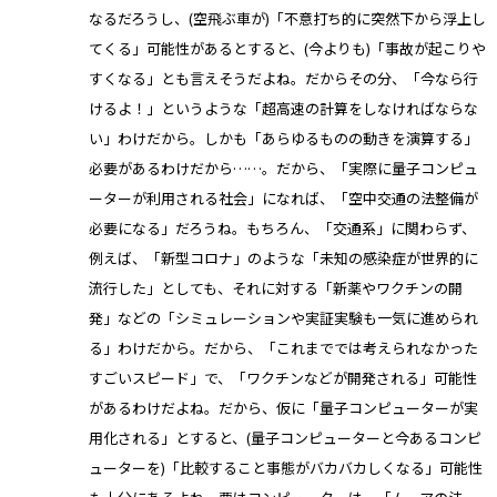
なるだろうし、(空飛ぶ車が)「不意打ち的に突然下から浮上し
てくる」可能性があるとすると、(今よりも)「事故が起こりや
すくなる」とも言えそうだよね。だからその分、「今なら行
けるよ！」というような「超高速の計算をしなければならな
い」わけだから。しかも「あらゆるものの動きを演算する」
必要があるわけだから……。だから、「実際に量子コンピュ
ーターが利用される社会」になれば、「空中交通の法整備が
必要になる」だろうね。もちろん、「交通系」に関わらず、
例えば、「新型コロナ」のような「未知の感染症が世界的に
流行した」としても、それに対する「新薬やワクチンの開
発」などの「シミュレーションや実証実験も一気に進められ
る」わけだから。だから、「これまででは考えられなかった
すごいスピード」で、「ワクチンなどが開発される」可能性
があるわけだよね。だから、仮に「量子コンピューターが実
用化される」とすると、(量子コンピューターと今あるコンピ
ューターを)「比較すること事態がバカバカしくなる」可能性