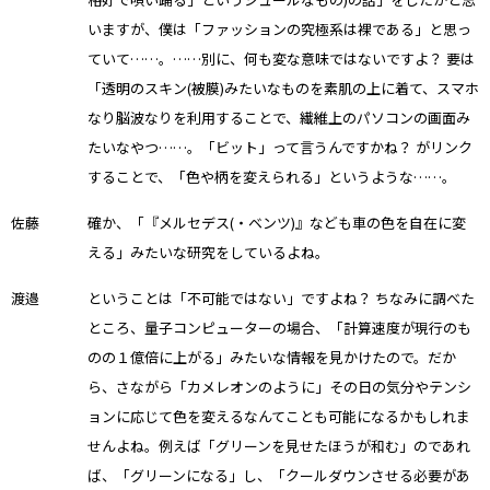
いますが、僕は「ファッションの究極系は裸である」と思っ
ていて……。……別に、何も変な意味ではないですよ？ 要は
「透明のスキン(被膜)みたいなものを素肌の上に着て、スマホ
なり脳波なりを利用することで、繊維上のパソコンの画面み
たいなやつ……。「ビット」って言うんですかね？ がリンク
することで、「色や柄を変えられる」というような……。
佐藤
確か、「『メルセデス(・ベンツ)』なども車の色を自在に変
える」みたいな研究をしているよね。
渡邉
ということは「不可能ではない」ですよね？ ちなみに調べた
ところ、量子コンピューターの場合、「計算速度が現行のも
のの１億倍に上がる」みたいな情報を見かけたので。だか
ら、さながら「カメレオンのように」その日の気分やテンシ
ョンに応じて色を変えるなんてことも可能になるかもしれま
せんよね。例えば「グリーンを見せたほうが和む」のであれ
ば、「グリーンになる」し、「クールダウンさせる必要があ