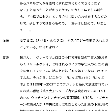
あるパネルか何かを素材にすればおそらくできそうだよ
な？」と思ったことがキッカケで。だから３年ぐらい前か
ら、『小松プロセス』という会社に問い合わせをするなどの
形で、少しずつではあるものの、「着手はし始めて」いまし
て……。
佐藤
要するに、(ナベちゃんなりに)「テクノロジーを取り入れよう
としている」わけだよね？
渡邉
皆さん、「グレーでギョロ目の小柄で痩せ型の宇宙人(※おそ
らく「リトルグレイ」と呼ばれるタイプの宇宙人のこと)の姿
を想像してください。結局あれは「服を着ていない」わけで
すよね。それから、どこかで「『はっぱ隊』(※2 『はっぱ
隊』とは1998年〜2003年までフジテレビ系列で放送されてい
たお笑い番組『笑う犬』シリーズ内で放映されていたコント
の1つ。ウッチャンナンチャンの南原清隆、ビビる、ネプチュ
ーンの3組6人が「中央に葉っぱをあしらった肌色の下着1枚の
格好で唄い踊る」というシュールなもの)の話」をしたかと思