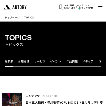
電話で質問
メタバース
（052-684-6478）
オフィスを訪問
トップページ
TOPICS
TOPICS
トピックス
最新順
お知らせ
サービス
イベント
作品情報
メディア
コン
コンテンツ
2023.07.20
日本三大稲荷・豊川稲荷YORU MO-DE（ヨルモウデ）夏