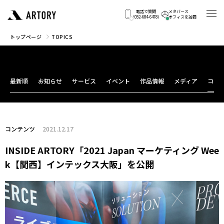
電話で質問
メタバース
（052-684-6478）
オフィスを訪問
トップページ
TOPICS
最新順
お知らせ
サービス
イベント
作品情報
メディア
コン
コンテンツ
2021.12.17
INSIDE ARTORY「2021 Japan マーケティング Wee
k【関西】インテックス大阪」を公開