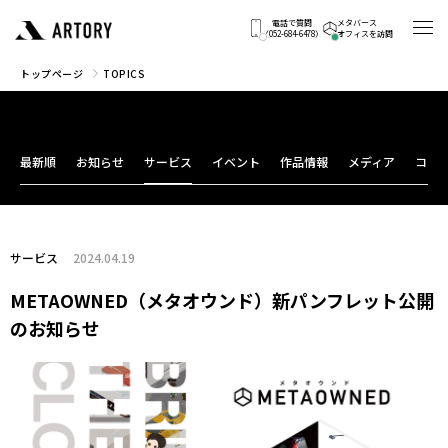
電話で質問
メタバース
（052-684-6478）
オフィスを訪問
トップページ
TOPICS
最新順
お知らせ
サービス
イベント
作品情報
メディア
コン
サービス
2024.04.19
METAOWNED（メタオウンド）新パンフレット公開
のお知らせ