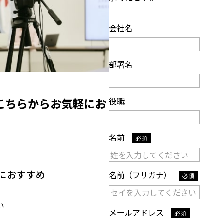
会社名
部署名
役職
こちらからお気軽にお
名前
必須
におすすめ
名前（フリガナ）
必須
い
メールアドレス
必須