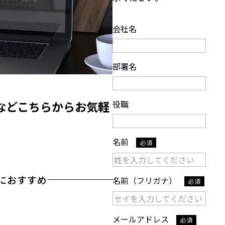
会社名
部署名
役職
などこちらからお気軽
名前
必須
におすすめ
名前（フリガナ）
必須
メールアドレス
必須