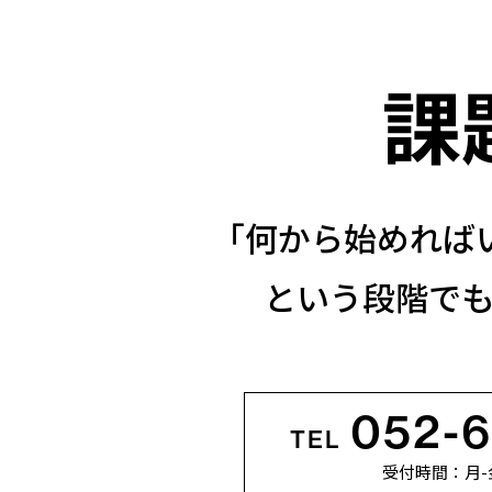
課
「何から始めれば
という段階で
052-
TEL
受付時間：月-金 1